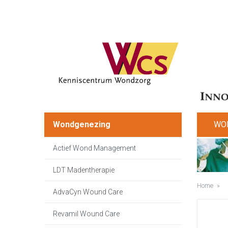
Wondgenezing
WO
Actief Wond Management
LDT Madentherapie
Home
»
AdvaCyn Wound Care
Revamil Wound Care