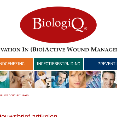
NDGENEZING
INFECTIEBESTRIJDING
PREVENTI
ieuwsbrief artikelen
ieuwsbrief artikelen