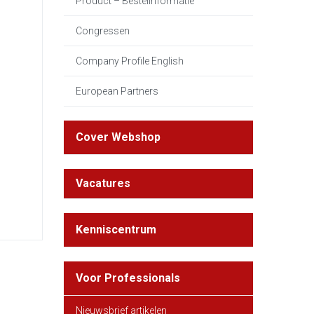
Product – Bestelinformatie
Congressen
Company Profile English
European Partners
Cover Webshop
Vacatures
Kenniscentrum
Voor Professionals
Nieuwsbrief artikelen