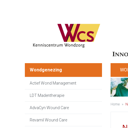
Wondgenezing
WO
Actief Wond Management
LDT Madentherapie
Home
»
N
AdvaCyn Wound Care
Revamil Wound Care
N