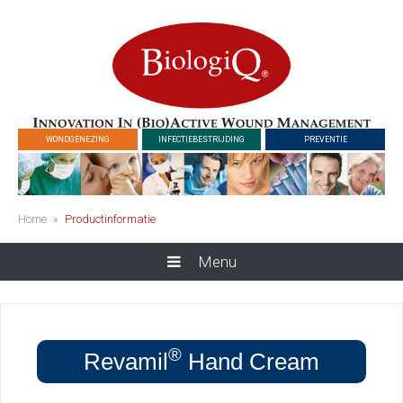
WONDGENEZING
INFECTIEBESTRIJDING
PREVENTIE
Home
»
Productinformatie
Menu
®
Revamil
Hand Cream