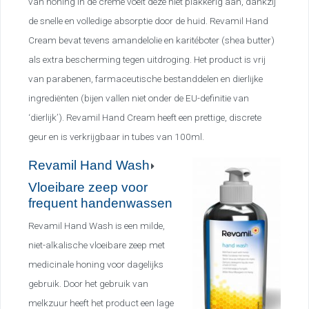
van honing in de crème voelt deze niet plakkerig aan, dankzij
de snelle en volledige absorptie door de huid. Revamil Hand
Cream bevat tevens amandelolie en karitéboter (shea butter)
als extra bescherming tegen uitdroging. Het product is vrij
van parabenen, farmaceutische bestanddelen en dierlijke
ingrediënten (bijen vallen niet onder de EU-definitie van
‘dierlijk’). Revamil Hand Cream heeft een prettige, discrete
geur en is verkrijgbaar in tubes van 100ml.
Revamil Hand Wash
Vloeibare zeep voor
frequent handenwassen
Revamil Hand Wash is een milde,
niet-alkalische vloeibare zeep met
medicinale honing voor dagelijks
gebruik. Door het gebruik van
melkzuur heeft het product een lage