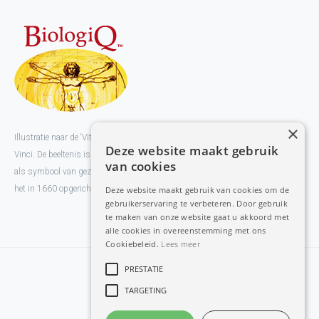
×
Illustratie naar de ‘Vitruviusman’ van kunstenaar en vernieuwer Leonardo da
Deze website maakt gebruik
Vinci. De beeltenis is gebaseerd op het pentagram dat Pythagoras gebruikte
van cookies
als symbool van gezondheid. Het pentagram was eveneens het Gildeteken van
het in 1660 opgerichte Gilde van Goudse chirurgijns.
Deze website maakt gebruik van cookies om de
gebruikerservaring te verbeteren. Door gebruik
te maken van onze website gaat u akkoord met
alle cookies in overeenstemming met ons
Cookiebeleid.
Lees meer
PRESTATIE
Home
TARGETING
Congressen
European Partners