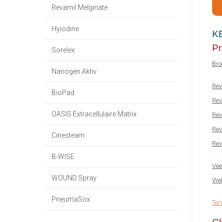
Revamil Melginate
Hyiodine
K
Pr
Sorelex
Bro
Nanogen Aktiv
Rev
BioPad
Rev
OASIS Extracellulaire Matrix
Rev
Rev
Cinesteam
Rev
B-WISE
Vee
WOUND Spray
Web
PneumaSox
Ter