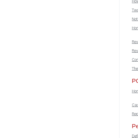
How
Two
Not
Hon
Rev
Rev
Co
The
P
Hon
Cas
Rep
Pe
Def