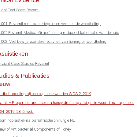
inical Evidence
nical Fact Sheet Revamil
. 001 Revamil remt bacteriegroei en versnelt de wondheling
. 002 Revamil ‘Medical Grade’ honing reduceert kolonisatie van de huid
. 003 Veel bewijs voor de effectiviteit van honing bij wondheling
suistieken
rzicht Case Studies Revamil
udies & Publicaties
ieuw
dbehandeling bij oncologische wonden WCS 2_2019
amil – Properties and use of a honey dressing and gel in wound management
ON_2019_28_6_web
ominoplastiek na bariatrische chirurgie NL
iew of Antibacterial Components of Honey