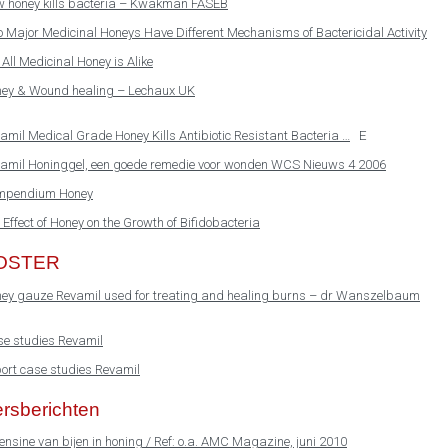
 honey kills bacteria – Kwakman FASEB
 Major Medicinal Honeys Have Different Mechanisms of Bactericidal Activity
 All Medicinal Honey is Alike
ey & Wound healing – Lechaux UK
E
amil Medical Grade Honey Kills Antibiotic Resistant Bacteria …
amil Honinggel, een goede remedie voor wonden WCS Nieuws 4 2006
mpendium Honey
 Effect of Honey on the Growth of Bifidobacteria
OSTER
ey gauze Revamil used for treating and healing burns – dr Wanszelbaum
e studies Revamil
ort case studies Revamil
rsberichten
ensine van bijen in honing / Ref: o.a. AMC Magazine, juni 2010