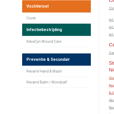
Cl
Vochtletsel
Cli
Cover
Art
Art
Infectiebestrijding
Art
AdvaCyn Wound Care
Ca
Ove
Preventie & Secundair
St
N
Revamil Hand & Wash
Won
Revamil Balm / Wondzalf
Rev
BJ
Abd
Rev