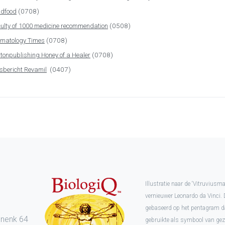
(0708)
dfood
(0508)
ulty of 1000 medicine recommendation
(0708)
matology Times
(0708)
tonpublishing Honey of a Healer
(0407)
sbericht Revamil
Illustratie naar de ‘Vitruvius
vernieuwer Leonardo da Vinci. 
l
gebaseerd op het pentagram d
enenk 64
gebruikte als symbool van ge