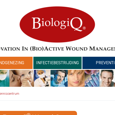
NDGENEZING
INFECTIEBESTRIJDING
PREVENTI
enniscentrum
®