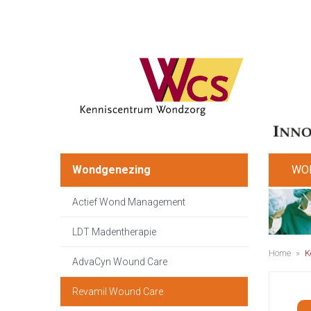
Wondgenezing
WO
Actief Wond Management
LDT Madentherapie
Home
»
K
AdvaCyn Wound Care
Revamil Wound Care