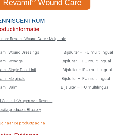
Revamil
Wound Care
ENNISCENTRUM
oductinformatie
chure Revamil Wound Care / Melginate
Bijsluiter – IFU mulitilingual
amil Wound Dressings
Bijsluiter – IFU mulitilingual
amil Wondgel
Bijsluiter – IFU mulitilingual
amil Single Dose Unit
Bijsluiter – IFU multilingual
amil Melginate
Bijsluiter – IFU multilingual
amil Balm
l Gestelde Vragen over Revamil
site producent Bfactory
ug naar de productpagina