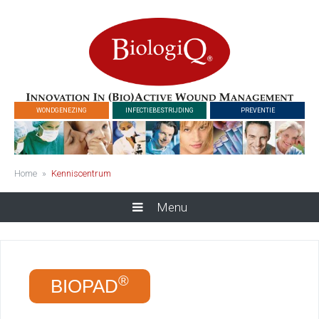
WONDGENEZING
INFECTIEBESTRIJDING
PREVENTIE
Home
»
Kenniscentrum
Menu
®
BIOPAD