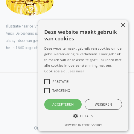
×
Illustratie naar de ‘Vitruviusman’ van kunstenaar en vernieuwer Leonardo da
Deze website maakt gebruik
Vinci. De beeltenis is gebaseerd op het pentagram dat Pythagoras gebruikte
van cookies
als symbool van gezondheid. Het pentagram was eveneens het Gildeteken van
het in 1660 opgerichte Gilde van Goudse chirurgijns.
Deze website maakt gebruik van cookies om de
gebruikerservaring te verbeteren. Door gebruik
te maken van onze website gaat u akkoord met
alle cookies in overeenstemming met ons
Cookiebeleid.
Lees meer
PRESTATIE
Home
TARGETING
Congressen
European Partners
ACCEPTEREN
WEIGEREN
Cover Webshop
DETAILS
© 2017 Biologiq
POWERED BY COOKIE-SCRIPT
Ontwikkeld door: Best4u Group B.V.