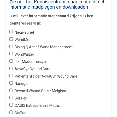
Zie ook het Kenniscentrum, daar kunt u direct
informatie raadplegen en downloaden
Ik wil liever informatie toegestuurd krijgen, ik ben
geïnteresseerd in:
Nieuwsbrief
WondMeter
BiologiQ Actief Wond Management
WondWijzer
LDT Madentherapie
AdvaCyn Wound Care
Patiëntenfolder AdvaCyn Wound Care
Nanogen
Revamil Wound Care / Melginate
Sorelex
OASIS Extracelluaire Matrix
BioPad