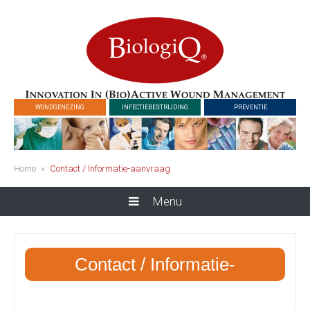
WONDGENEZING
INFECTIEBESTRIJDING
PREVENTIE
Home
»
Contact / Informatie-aanvraag
Menu
Contact / Informatie-
aanvraag